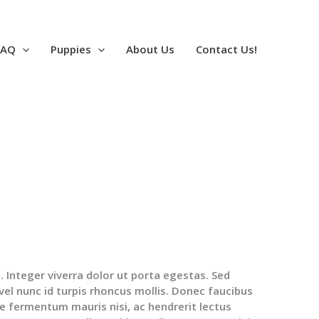
FAQ
Puppies
About Us
Contact Us!
us. Integer viverra dolor ut porta egestas. Sed
el nunc id turpis rhoncus mollis. Donec faucibus
que fermentum mauris nisi, ac hendrerit lectus