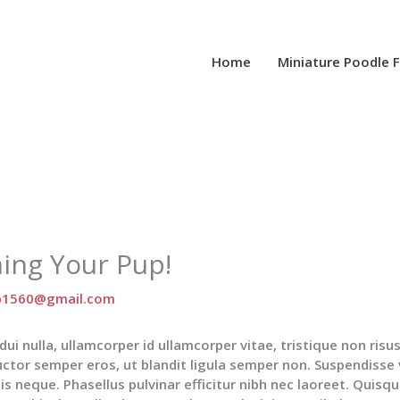
Home
Miniature Poodle 
ing Your Pup!
p1560@gmail.com
 dui nulla, ullamcorper id ullamcorper vitae, tristique non ris
tor semper eros, ut blandit ligula semper non. Suspendisse v
llis neque. Phasellus pulvinar efficitur nibh nec laoreet. Quis