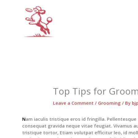
Skip
to
content
Top Tips for Groom
Leave a Comment
/
Grooming
/ By
bj
N
am iaculis tristique eros id fringilla. Pellentesque
consequat gravida neque vitae feugiat. Vivamus auc
tristique tortor, Etiam volutpat efficitur leo, id mo