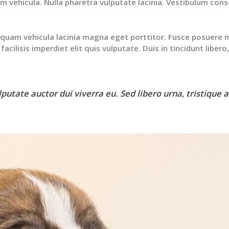
um vehicula. Nulla pharetra vulputate lacinia. Vestibulum con
iquam vehicula lacinia magna eget porttitor. Fusce posuere ma
cilisis imperdiet elit quis vulputate. Duis in tincidunt libero, 
utate auctor dui viverra eu. Sed libero urna, tristique 